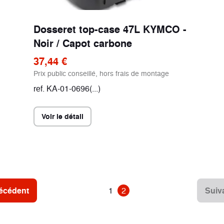
Dosseret top-case 47L KYMCO -
Noir / Capot carbone
37,44 €
Prix public conseillé, hors frais de montage
ref. KA-01-0696(...)
Voir le détail
écédent
1
2
Suiv