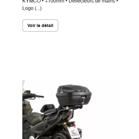
KYMCO • +100mm • Déflecteurs de mains •
Logo (...)
Voir le détail