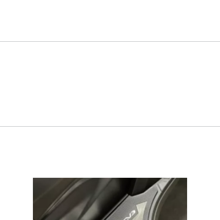
ort
Néo-retro
cules
1 véhicule