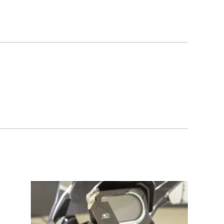
Scooters électriques
2 véhicules