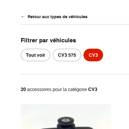
Retour aux types de véhicules
Professionnel
Conf
1 véhicule
10 véhi
Filtrer par véhicules
Tout voir
CV3 575
CV3
20
accessoires
pour la catégorie
CV3