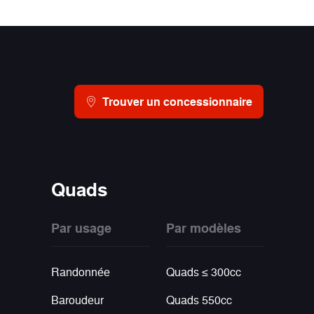
Trouver un concessionnaire
Quads
Par usage
Par modèles
Randonnée
Quads ≤ 300cc
Baroudeur
Quads 550cc