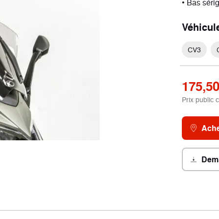
• Bas séri
Véhicul
ort
Néo-retro
CV3
cules
1 véhicule
175,50
Prix public 
Ache
Dema