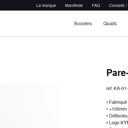
La marque
Manifeste
FAQ
Conseils /
Scooters
Quads
Pare
ref. KA-01
in
udeur
Sportifs
Polyvalents
cules
ules
7 véhicules
3 véhicules
• Fabriqu
• +100mm
• Déflecte
• Logo K