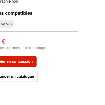
graphié noir
Scooters électriques
es compatibles
2 véhicules
CV3 575
 €
conseillé, hors frais de montage
ter en concession
nder un catalogue