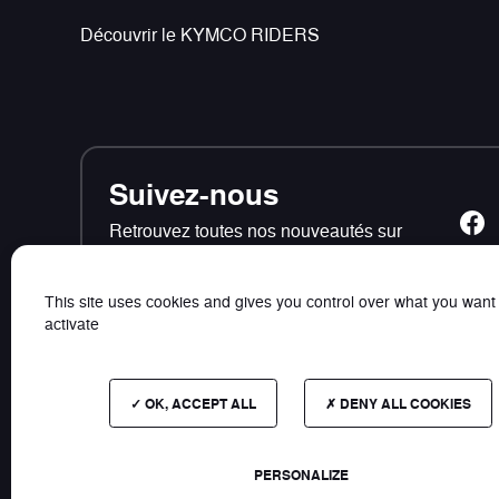
Découvrir le KYMCO RIDERS
Suivez-nous
Retrouvez toutes nos nouveautés sur
les réseaux sociaux
This site uses cookies and gives you control over what you want
activate
OK, ACCEPT ALL
DENY ALL COOKIES
Contact
Plan du site
Photos et données non contrac
PERSONALIZE