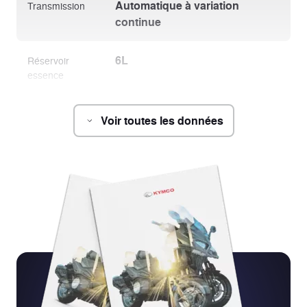
Automatique à variation
Transmission
continue
6L
Réservoir
essence
Voir toutes les données
Châssis
2040 x 735 x 1100 mm
Dimensions
(L x l x h)
120 kg
Poids
1365 mm
Empattement
780 mm
Hauteur de