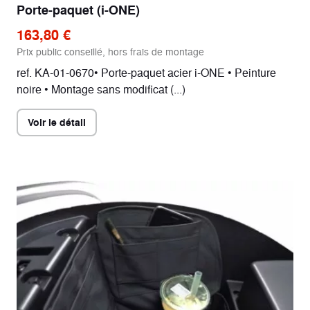
Porte-paquet (i-ONE)
90/90-12
Pneu avant
163,80 €
Prix public conseillé, hors frais de montage
110/70-12
Pneu arrière
ref. KA-01-0670• Porte-paquet acier i-ONE • Peinture
noire • Montage sans modificat (...)
Voir le détail