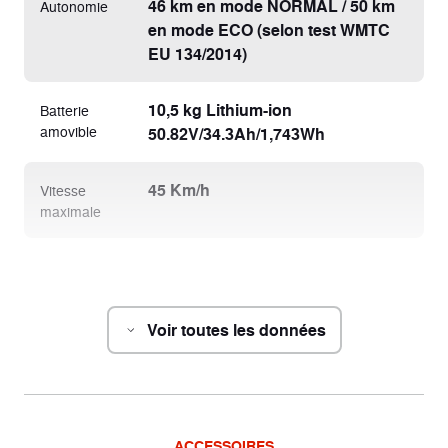
46 km en mode NORMAL / 50 km
Autonomie
en mode ECO (selon test WMTC
EU 134/2014)
10,5 kg Lithium-ion
Batterie
amovible
50.82V/34.3Ah/1,743Wh
45 Km/h
Vitesse
maximale
Châssis
Voir toutes les données
1808x700 x 1115 mm
Dimensions
(L x l x h)
86kg (sans batterie)
Poids
ACCESSOIRES