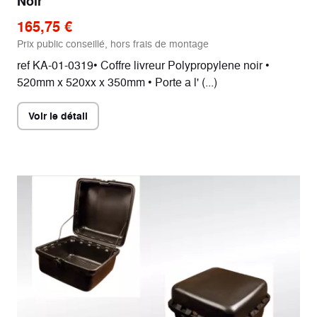
Noir
165,75 €
84 kg (sans batterie)
Poids à sec
Prix public conseillé, hors frais de montage
ref KA-01-0319• Coffre livreur Polypropylene noir •
520mm x 520xx x 350mm • Porte a l' (...)
Voir le détail