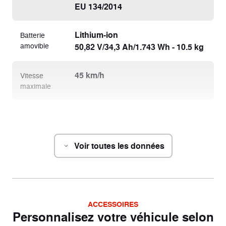
EU 134/2014
Lithium-ion
Batterie
amovible
50,82 V/34,3 Ah/1.743 Wh - 10.5 kg
45 km/h
Vitesse
maximale
Châssis
Voir toutes les données
1930 x 690 x 1145
Dimensions
(L x l x h)
1320 mm
Empattement
ACCESSOIRES
Personnalisez votre véhicule selon
780 mm
Hauteur de