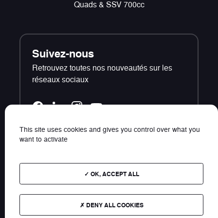
Quads & SSV 700cc
Suivez-nous
Retrouvez toutes nos nouveautés sur les
réseaux sociaux
This site uses cookies and gives you control over what you
want to activate
Contact
Plan du site
OK, ACCEPT ALL
Photos et données non contractuelles - Les tarifs
présents sur ce site s'entendent TTC public
DENY ALL COOKIES
conseillés.