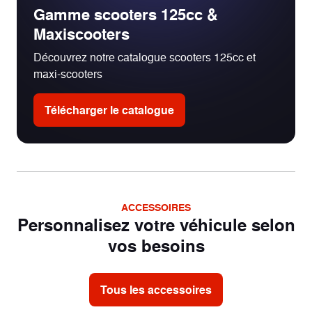
Gamme scooters 125cc &
Maxiscooters
100/80-16
Pneu avant
Découvrez notre catalogue scooters 125cc et
maxi-scooters
120/80-14
Pneu arrière
Télécharger le catalogue
Disque
Freinage
avant
Disque
Freinage
arrière
ACCESSOIRES
Personnalisez votre véhicule selon
133 kg
Poids
vos besoins
Tous les accessoires