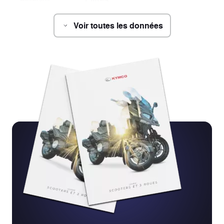
Voir toutes les données
Châssis
2030 x 747 x 1156 mm
Dimensions
(L x l x h)
1390 mm
Empattement
810 mm
Hauteur de
selle
Fourche télescopique
Suspension
AV
Deux amortisseurs hydrauliques
Suspension
AR
réglables