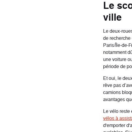
Le sco
ville
Le deux-roues
de recherche 
Paris/Île-de-
notamment dû 
une voiture o
période de poi
Et oui, le de
rêve pas d’av
camions bloqu
avantages que
Le vélo reste
vélos à assis
d'emporter d'a