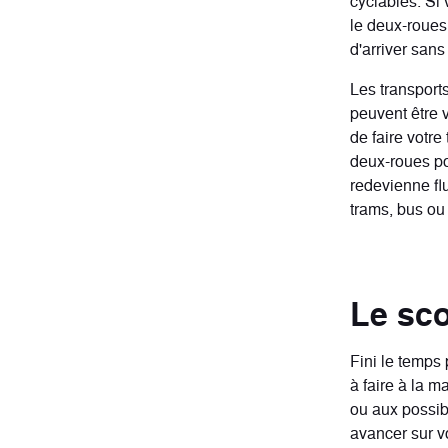
cyclables. Si 
le deux-roues 
d'arriver sans
Les transport
peuvent être 
de faire votre 
deux-roues po
redevienne fl
trams, bus ou 
Le sco
Fini le temps 
à faire à la m
ou aux possib
avancer sur vo