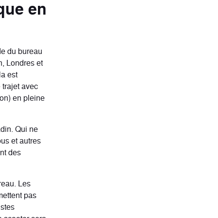
ique en
ude du bureau
n, Londres et
a est
trajet avec
on) en pleine
adin. Qui ne
us et autres
nt des
reau. Les
mettent pas
istes