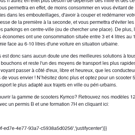
ous n’aurez en effet plus besoin de dépenser des mille et des ce
 vous permettra en effet, de moins consommer en vous évitant de
es dans les embouteillages, d'avoir à couper et redémarrer votr
sse de la première à la seconde, et vous permettra d'éviter les 
s parkings en centre-ville (ou de chercher une place). De plus, 
s économes ont une consommation située entre 3 et 4 litres au
e face au 6-10 litres d'une voiture en situation urbaine.
 est donc sans aucun doute une des meilleures solutions à tou
bouchons et reste l'un des moyens de transport les plus rapides 
 voyant passer à côté d'eux, libre et heureux, que les conducteu
 de vous envier ! N’hésitez donc plus et optez pour un scooter 5
port le plus adapté aux trajets en ville ou péri-urbains.
ouvrir la gamme de scooters Kymco? Retrouvez nos modèles 1
vec un permis B et une formation 7H en cliquant ici:
0f-ed7e-4e77-93a7-c5938a5d0256','justifycenter')}}