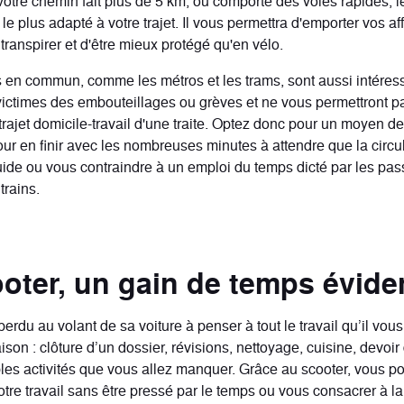
votre chemin fait plus de 5 km, ou comporte des voies rapides, l
le plus adapté à votre trajet. Il vous permettra d'emporter vos aff
 transpirer et d'être mieux protégé qu'en vélo.
s en commun, comme les métros et les trams, sont aussi intéres
victimes des embouteillages ou grèves et ne vous permettront p
trajet domicile-travail d'une traite.
Optez donc pour un moyen de 
ur en finir avec les nombreuses minutes à attendre que la circu
uide ou vous contraindre à un emploi du temps dicté par les pa
trains.
oter, un gain de temps évide
perdu au volant de sa voiture à penser à tout le travail qu’il vou
aison : clôture d’un dossier, révisions, nettoyage, cuisine, devo
les activités que vous allez manquer. Grâce au scooter, vous po
tre travail sans être pressé par le temps ou vous consacrer à la