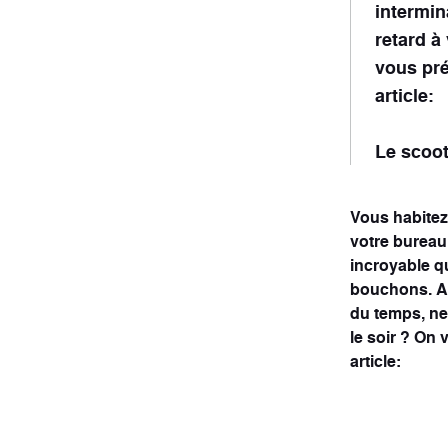
intermin
retard à
vous pré
article:
Professionnel
Conf
1 véhicule
10 véhi
Le scoo
Vous habitez
votre bureau
incroyable q
bouchons. Al
du temps, ne 
le soir ? On 
article: