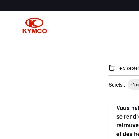
Par usage
Par usage
le 3 sept
Sujets :
Con
Aventure
Randonnée
Urba
Baro
5 véhicules
6 véhicules
10 véhi
2 véhic
Vous hab
se rendr
retrouve
et des h