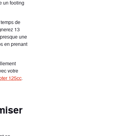
e un footing
e temps de
agnerez 13
e presque une
ps en prenant
illement
vec votre
oter 125cc
.
miser