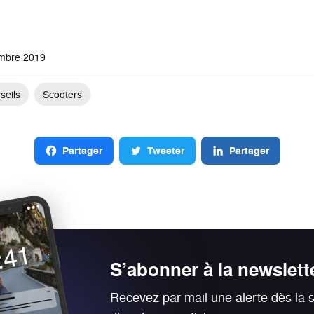
embre 2019
seils
Scooters
Partager
Tweeter
Partager
S’abonner à la newslett
Recevez par mail une alerte dès la s