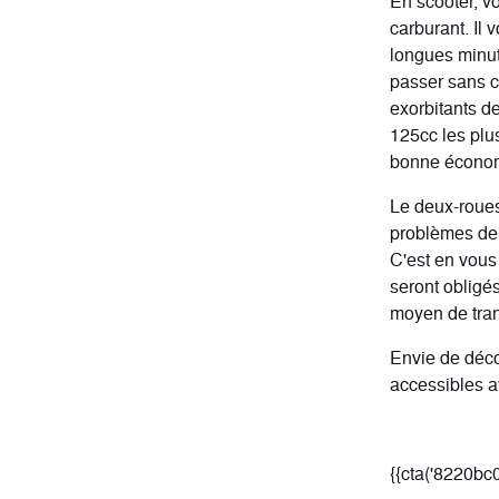
En scooter, v
carburant. Il
longues minut
passer sans ce
exorbitants de
125cc les plu
bonne économi
Le deux-roues
problèmes de 
C'est en vous
seront obligés
moyen de trans
Envie de déc
accessibles a
{{cta('8220bc