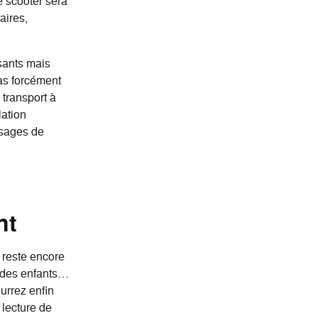
e scooter sera
aires,
sants mais
as forcément
transport à
lation
ssages de
nt
s reste encore
ir des enfants…
urrez enfin
 lecture de