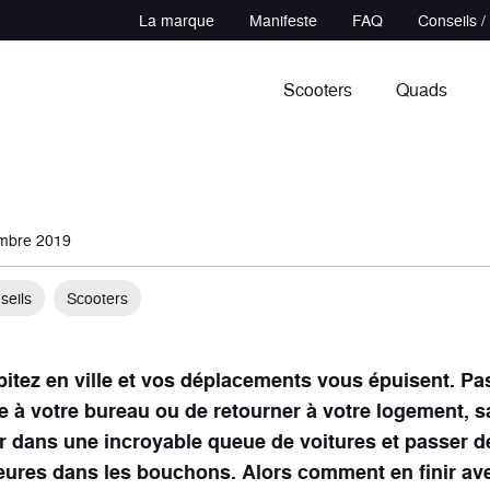
La marque
Manifeste
FAQ
Conseils /
Scooters
Quads
embre 2019
seils
Scooters
in
udeur
Sportifs
Polyvalents
cules
ules
7 véhicules
3 véhicules
itez en ville et vos déplacements vous épuisent. P
e à votre bureau ou de retourner à votre logement, 
r dans une incroyable queue de voitures et passer 
eures dans les bouchons. Alors comment en finir av