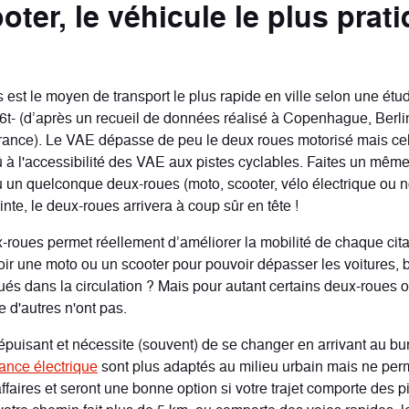
oter, le véhicule le plus prat
 est le moyen de transport le plus rapide en ville selon une ét
6t- (d’après un recueil de données réalisé à Copenhague, Berli
France). Le VAE dépasse de peu le deux roues motorisé mais cel
à l'accessibilité des VAE aux pistes cyclables. Faites un même 
u un quelconque deux-roues (moto, scooter, vélo électrique ou n
nte, le deux-roues arrivera à coup sûr en tête !
ux-roues permet réellement d’améliorer la mobilité de chaque cit
oir une moto ou un scooter pour pouvoir dépasser les voitures, b
és dans la circulation ? Mais pour autant certains deux-roues o
 d'autres n'ont pas.
 épuisant et nécessite (souvent) de se changer en arrivant au bu
tance électrique
sont plus adaptés au milieu urbain mais ne per
ffaires et seront une bonne option si votre trajet comporte des p