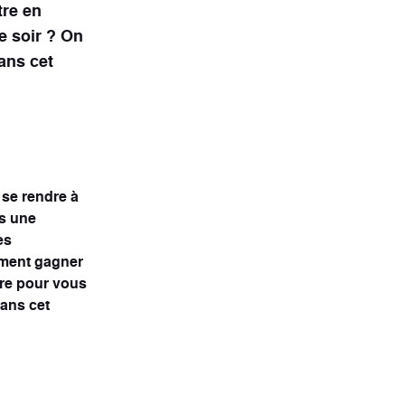
tre en
Scooters électriques
le soir ? On
2 véhicules
ans cet
 se rendre à
ns une
es
mment gagner
ibre pour vous
dans cet