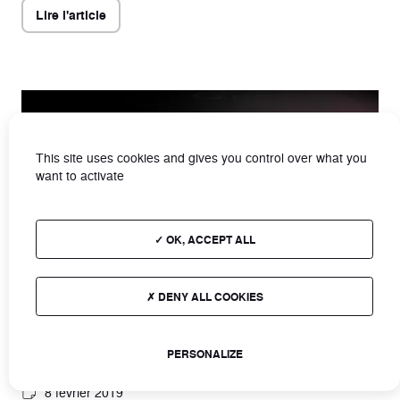
Lire l'article
This site uses cookies and gives you control over what you
want to activate
OK, ACCEPT ALL
DENY ALL COOKIES
Comment bien choisir son maxi scooter ?
PERSONALIZE
8 février 2019