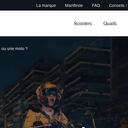
La marque
Manifeste
FAQ
Conseils /
Scooters
Quads
r ou une moto ?
in
udeur
Sportifs
Polyvalents
cules
ules
7 véhicules
3 véhicules