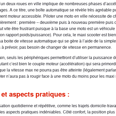
’un deux-roues en ville implique de nombreuses phases d’accél
ges. A ce titre, une boîte automatique se révèle très agréable p
ment moteur accessible. Piloter une moto en ville nécessite de 
lièrement : première – deuxième puis à nouveau première puis
 vite être frustrant puisque à la base une moto est un véhicule t
bon rapport poids/puissance). Pour cela, le maxi scooter est bie
sa boite de vitesse automatique qui se gère à l’aide de la simpl
 à prévoir, pas besoin de changer de vitesse en permanence.
in, seuls les périphériques permettront d’utiliser la puissance 
tant c’est bien le couple moteur (accélération) qui sera primordi
ue la vitesse max ne pourra pas être atteinte (légalement parlan
ter n’aura pas à rougir face à une moto du moins pour les maxi
et aspects pratiques :
sation quotidienne et répétitive, comme les trajets domicile-travai
des aspects pratiques indéniables. Côté confort, la position plus 