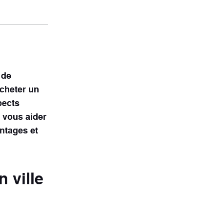
 de
acheter un
pects
 vous aider
ntages et
 ville