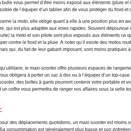
 bulle vous permet d’être moins exposé aux éléments (pluie et ve
ible de l’équiper d’un tablier afin de vous protéger du froid et d
erne la moto, elle oblige quant à elle à une position plus en av
ère, qui est plus adaptée aux voies rapides. Souvent dépourvue 
ourte) la moto et son pilote sont plus exposés aux éléments ce q
per contre le froid et la pluie. A noter qu’il existe des motos rout
ais qui, du fait de leur gabarit imposant, sont moins pratiques à
 qu’utilitaire, le maxi-scooter offre plusieurs espaces de rangeme
ous obligera à porter un sac à dos ou à l’équiper d’un top-case 
cooter, des boîtes à gants pourront contenir votre portable et vo
 un coffre vous permettra de ranger vos affaires sous la selle to
:
pour des déplacements quotidiens, un maxi-scooter est moins 
Sa consommation est généralement plus basse et son entretie