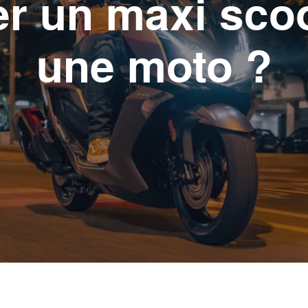
r un maxi sco
une moto ?
ort
Néo-retro
cules
1 véhicule