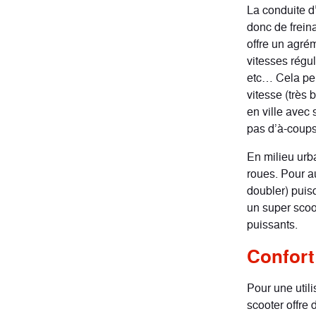
La conduite d
donc de freina
offre un agré
vitesses régu
etc… Cela peut
vitesse (très 
en ville avec 
pas d’à-coups
En milieu urba
roues. Pour au
doubler) puisq
un super scoo
puissants.
Confort 
Pour une utili
scooter offre 