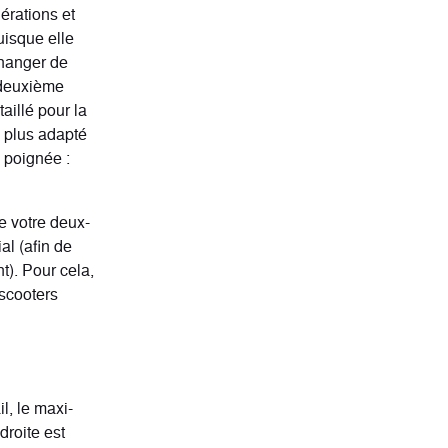
érations et
uisque elle
changer de
 deuxième
aillé pour la
n plus adapté
e poignée :
de votre deux-
al (afin de
t). Pour cela,
 scooters
l, le maxi-
droite est