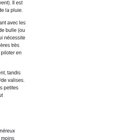
nt). Il est
e la pluie.
ant avec les
de bulle (ou
ui nécessite
ières très
 piloter en
nt, tandis
/de valises.
s petites
ut
onéreux
n moins