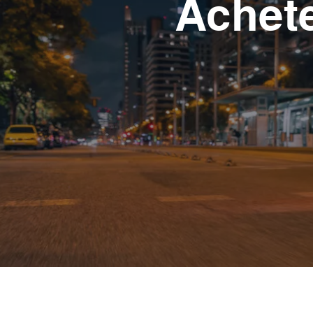
Achete
Professionnel
Conf
1 véhicule
10 véhi