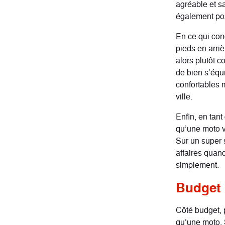
agréable et sa
également poss
En ce qui conc
pieds en arri
alors plutôt c
de bien s’équi
confortables m
ville.
Enfin, en tant
qu’une moto v
Sur un super s
affaires quand
simplement.
Budget 
Côté budget, 
qu’une moto. 