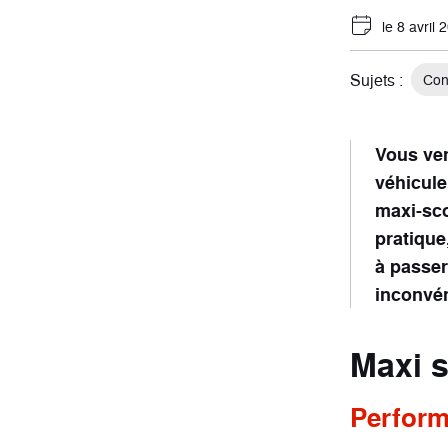
le 8 avril 
Sujets :
Con
Vous ven
véhicule
maxi-sco
pratique
à passer
inconvén
Maxi s
Perform