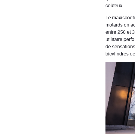
coûteux.
Le maxiscoote
motards en ac
entre 250 et 
utilitaire per
de sensation
bicylindres d