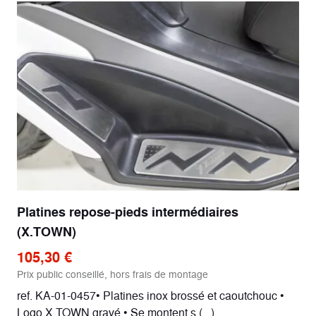
Platines repose-pieds intermédiaires
(X.TOWN)
105,30 €
Prix public conseillé, hors frais de montage
ref. KA-01-0457• Platines inox brossé et caoutchouc •
Logo X.TOWN gravé • Se montent s (...)