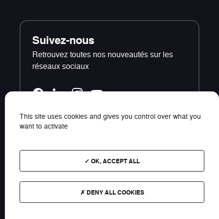
Suivez-nous
Retrouvez toutes nos nouveautés sur les
réseaux sociaux
This site uses cookies and gives you control over what you
want to activate
Contact
Plan du site
OK, ACCEPT ALL
Photos et données non contractuelles - Les tarifs
présents sur ce site s'entendent TTC public
DENY ALL COOKIES
conseillés.