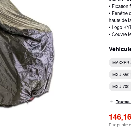
• Fixation 
• Fenêtre 
haute de l
• Logo KY
ort
Néo-retro
• Couvre le
cules
1 véhicule
Véhicul
MAXXER 
MXU 550i
MXU 700
Toutes 
146,16
Prix public 