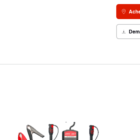
Ache
Dema