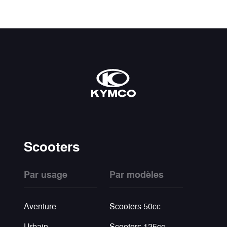
Scooters
Par usage
Par modèles
Aventure
Scooters 50cc
Urbain
Scooters 125cc