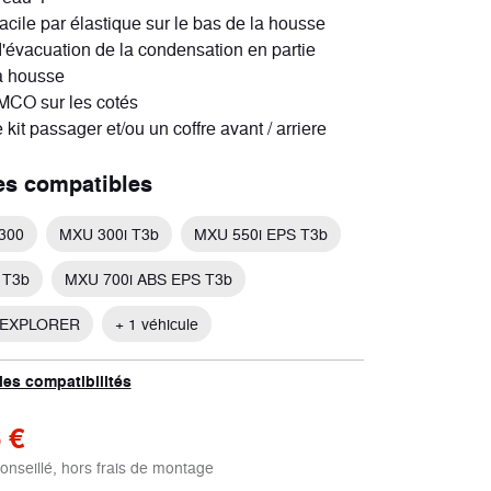
facile par élastique sur le bas de la housse
Scooters électriques
d'évacuation de la condensation en partie
2 véhicules
a housse
MCO sur les cotés
 kit passager et/ou un coffre avant / arriere
es compatibles
300
MXU 300i T3b
MXU 550i EPS T3b
 T3b
MXU 700i ABS EPS T3b
 EXPLORER
+ 1 véhicule
les compatibilités
 €
conseillé, hors frais de montage