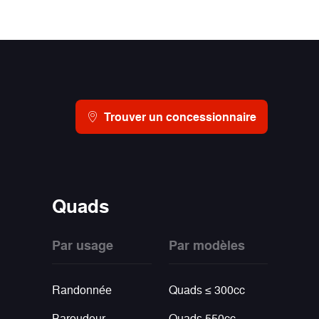
Trouver un concessionnaire
Quads
Par usage
Par modèles
Randonnée
Quads ≤ 300cc
Baroudeur
Quads 550cc